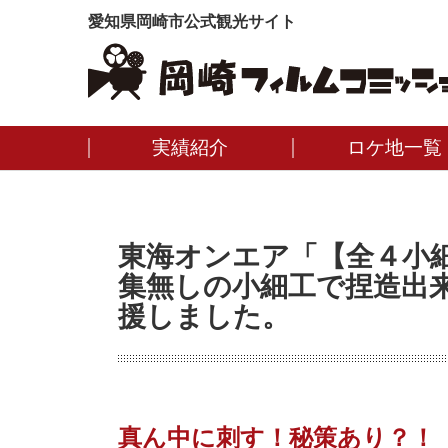
愛知県岡崎市公式観光サイト
実績紹介
ロケ地一覧
東海オンエア「【全４小
集無しの小細工で捏造出
援しました。
真ん中に刺す！秘策あり？！