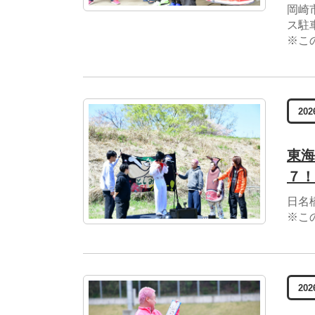
岡崎
ス駐
※こ
202
東海
７！
日名
※こ
202