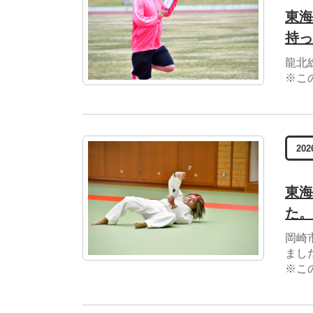
東海
持っ
龍北
※こ
202
東海
た。
岡崎
まし
※こ