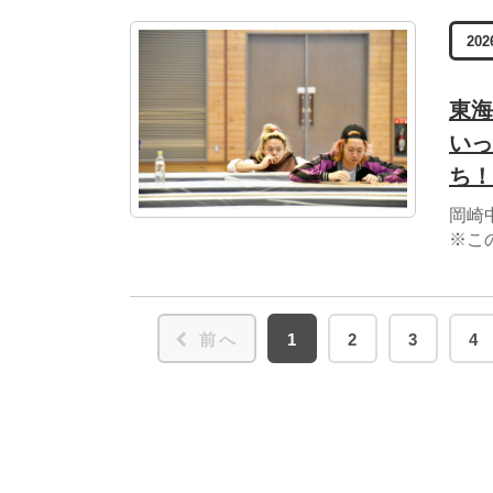
202
東海
いっ
ち！
岡崎
※こ
前へ
1
2
3
4