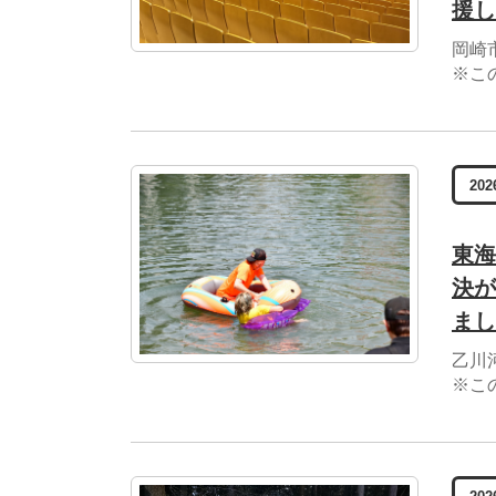
援し
岡崎
※こ
202
東海
決が
まし
乙川
※こ