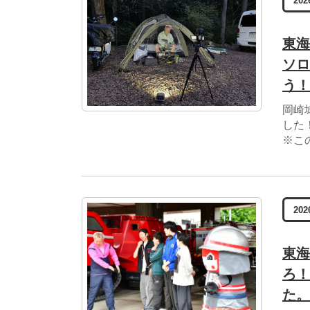
202
東海
ソロ
う！
岡崎城
した
※こ
202
東海
ろ！
た。