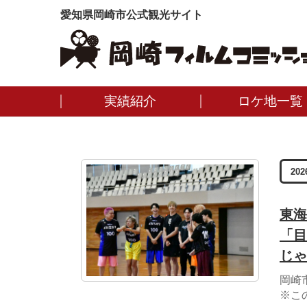
愛知県岡崎市公式観光サイト
実績紹介
ロケ地一覧
202
東海
「目
じゃ
岡崎
※こ