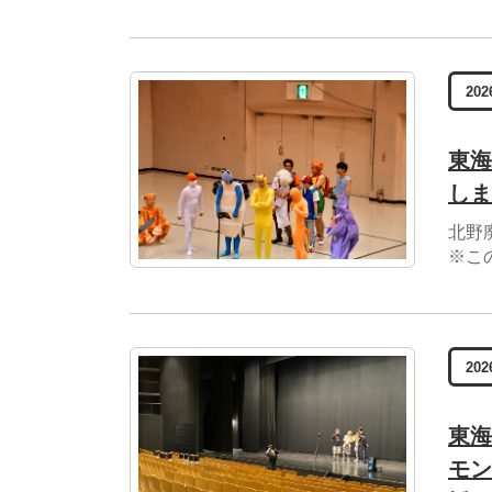
202
東海
しま
北野
※こ
202
東海
モン