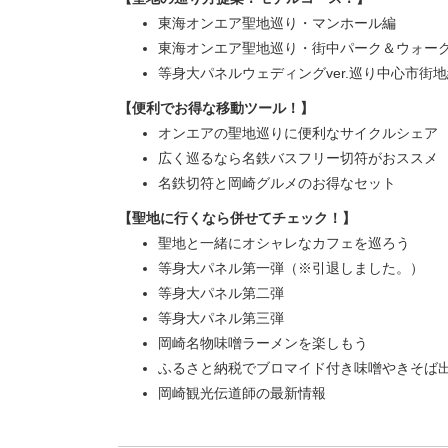
東海オンエア聖地巡り・マンホール編
東海オンエア聖地巡り・街中パーク＆ウォー
等身大パネルウェディングver.巡り中心市街
【便利でお得な移動ツール！】
オンエアの聖地巡りに便利なサイクルシェア
広く巡るなら名鉄バスフリー切符がおススメ
名鉄切符と岡崎グルメのお得なセット
【聖地に行くなら併せてチェック！】
聖地と一緒にオシャレなカフェを巡ろう
等身大パネル第一弾（※引退しました。）
等身大パネル第二弾
等身大パネル第三弾
岡崎名物味噌ラーメンを楽しもう
ふるさと納税でブロマイド付き味噌やきそば
岡崎観光伝道師の最新情報