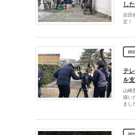
した
吉田
定！
201
テレ
を支
山崎
描い
まし
201