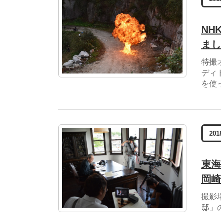
NH
まし
特撮
ディ
を使
201
東海
岡崎
撮影
邸」