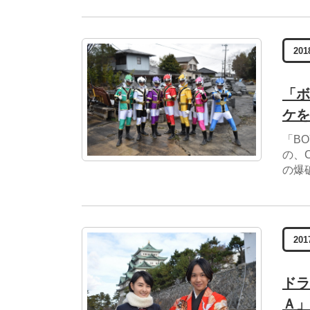
201
「ボ
ケを
「BO
の、
の爆
201
ドラ
Ａ」