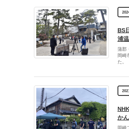
202
BS
浦温
蒲郡
岡崎
た。
202
NH
かん
岡崎