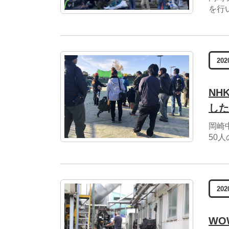
を行
202
NH
した
岡崎
50
202
WO