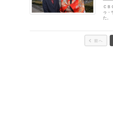
ＣＢ
ゥ・
た。
前へ