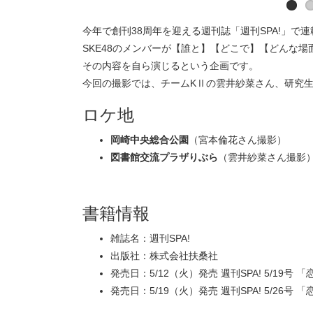
今年で創刊38周年を迎える週刊誌「週刊SPA!」で連
SKE48のメンバーが【誰と】【どこで】【どんな
その内容を自ら演じるという企画です。
今回の撮影では、チームKⅡの雲井紗菜さん、研究
ロケ地
岡崎中央総合公園
（宮本倫花さん撮影）
図書館交流プラザりぶら
（雲井紗菜さん撮影
書籍情報
雑誌名：週刊SPA!
出版社：株式会社扶桑社
発売日：5/12（火）発売 週刊SPA! 5/19号 「
発売日：5/19（火）発売 週刊SPA! 5/26号 「