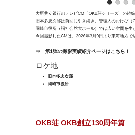
大垣共立銀行のテレビCM「OKB荘シリーズ」の続
旧本多忠次邸は前回に引き続き、管理人のおけび（O
岡崎市役所（福祉会館大ホール）では広い空間を生
今回撮影したCMは、2026年3月9日より東海地方
⇒ 第1弾の撮影実績紹介ページはこちら！
ロケ地
旧本多忠次邸
岡崎市役所
OKB荘 OKB創立130周年篇