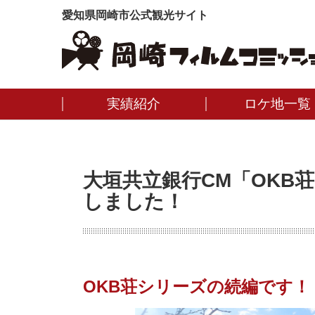
愛知県岡崎市公式観光サイト
実績紹介
ロケ地一覧
⼤垣共⽴銀⾏CM「OKB
しました！
OKB荘シリーズの続編です！