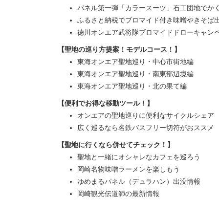
パネル第一弾「カラースーツ」石工団地でか
ふるさと納税でブロマイド付き味噌やきそば
徳川オンエア武将隊ブロマイドドローキャン
【聖地の巡り方提案！モデルコース！】
東海オンエア聖地巡り・中心市街地編
東海オンエア聖地巡り・南東部辺境編
東海オンエア聖地巡り・北の果て編
【便利でお得な移動ツール！】
オンエアの聖地巡りに便利なサイクルシェア
広く巡るなら名鉄バスフリー切符がおススメ
【聖地に行くなら併せてチェック！】
聖地と一緒にオシャレなカフェを巡ろう
岡崎名物味噌ラーメンを楽しもう
ゆめまるパネル（デュラハン）出没情報
岡崎観光伝道師の最新情報