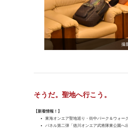
撮
そうだ。聖地へ行こう。
【新着情報！】
東海オンエア聖地巡り・街中パーク＆ウォー
パネル第二弾「徳川オンエア武将隊東公園へ