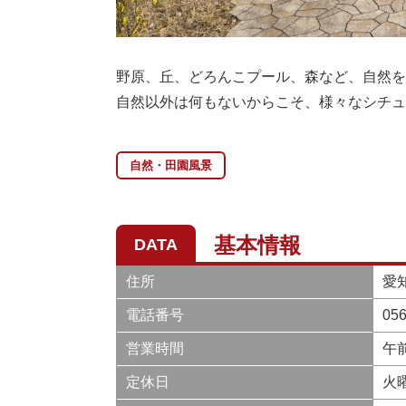
野原、丘、どろんこプール、森など、自然を
自然以外は何もないからこそ、様々なシチュ
自然・田園風景
基本情報
DATA
住所
愛
電話番号
056
営業時間
午
定休日
火