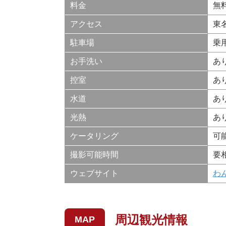
料金
無
アクセス
東
駐車場
乗
お手洗い
あ
控室
あ
水道
あ
光熱
あ
ケータリング
可
撮影可能時間
要
ウェブサイト
わ
周辺観光情報
MAP