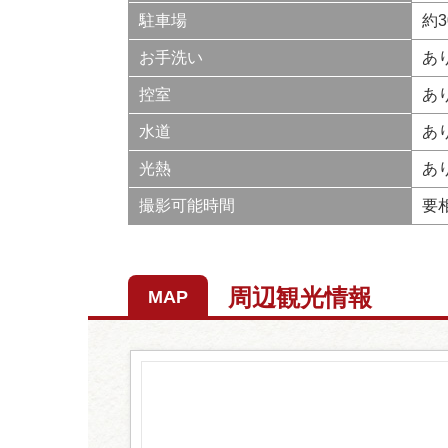
駐車場
約3
お手洗い
あ
控室
あ
水道
あ
光熱
あ
撮影可能時間
要
周辺観光情報
MAP