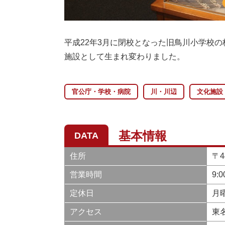
平成22年3月に閉校となった旧鳥川小学校
施設として生まれ変わりました。
官公庁・学校・病院
川・川辺
文化施設
基本情報
DATA
住所
〒4
営業時間
9:
定休日
月
アクセス
東