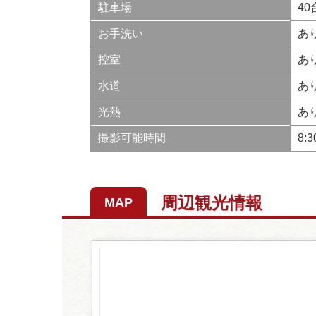
駐車場
40
お手洗い
あ
控室
あ
水道
あ
光熱
あ
撮影可能時間
8:
周辺観光情報
MAP