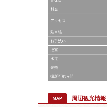
定休日
料金
アクセス
駐車場
お手洗い
控室
水道
光熱
撮影可能時間
周辺観光情報
MAP