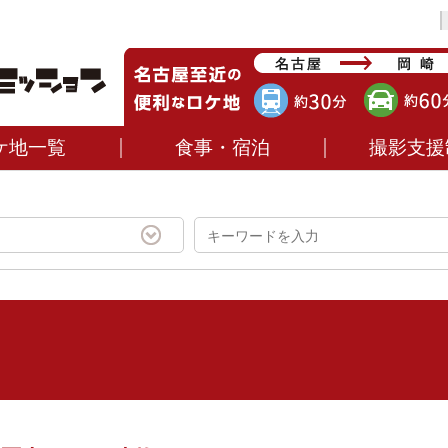
ケ地一覧
食事・宿泊
撮影支援
）