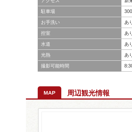
アクセス
新
駐車場
30
お手洗い
あ
控室
あ
水道
あ
光熱
あ
撮影可能時間
8:
周辺観光情報
MAP