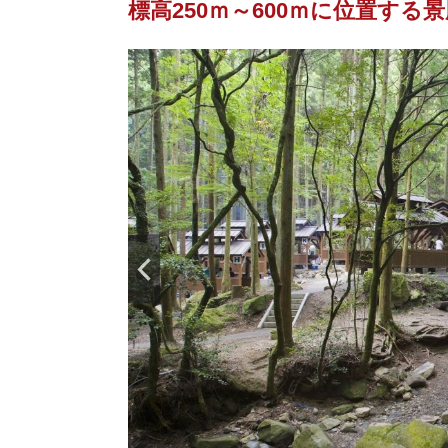
標高250ｍ～600ｍに位置する