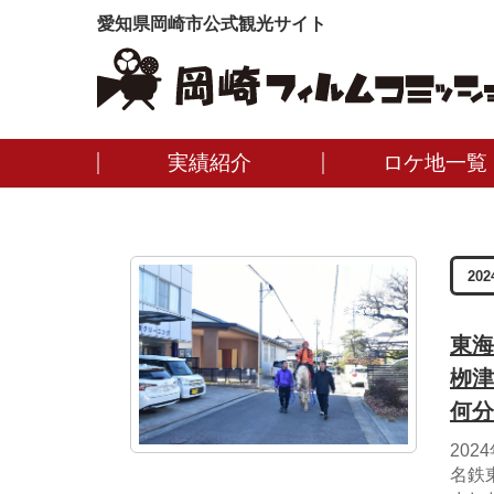
愛知県岡崎市公式観光サイト
実績紹介
ロケ地一覧
202
東海
栁津
何分
20
名鉄