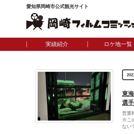
愛知県岡崎市公式観光サイト
実績紹介
ロケ地一覧
202
東海
選手
営業
※こ
ない