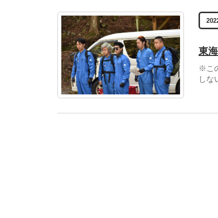
202
東海
※こ
しな