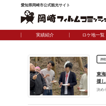
愛知県岡崎市公式観光サイト
実績紹介
ロケ地一覧
202
東海
援し
決め