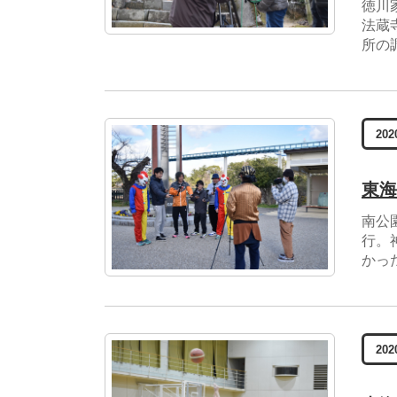
徳川
法蔵
所の
202
東海
南公
行。
かっ
202