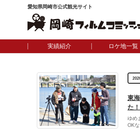
愛知県岡崎市公式観光サイト
実績紹介
ロケ地一覧
202
東海
た！
ゆめ
OK