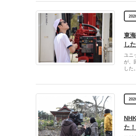
202
東海
した
ユニ
が、
した
202
NH
た！