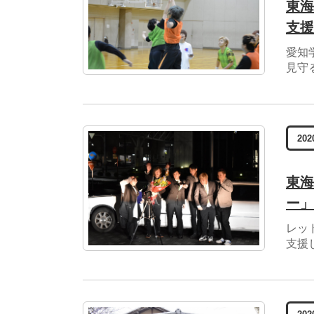
東海
支援
愛知
見守
202
東海
ー」
レッ
支援