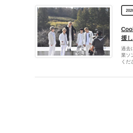
202
Co
援し
過去
業ソ
くだ