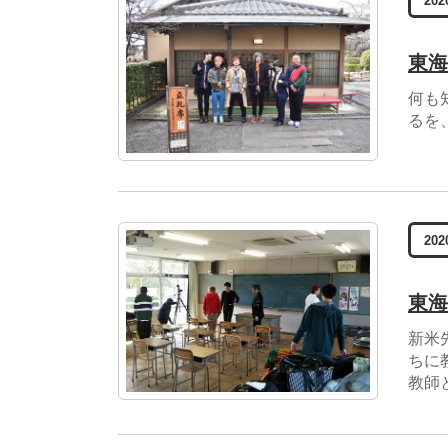
202
東海
何も
るを
202
東海
新米
ちに
教師